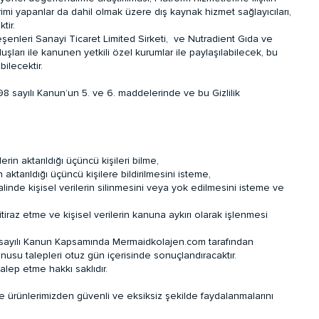
rimi yapanlar da dahil olmak üzere dış kaynak hizmet sağlayıcıları,
tir.
leşenleri Sanayi Ticaret Limited Sirketi, ve Nutradient Gıda ve
uluşları ile kanunen yetkili özel kurumlar ile paylaşılabilecek, bu
bilecektir.
98 sayılı Kanun’un 5. ve 6. maddelerinde ve bu Gizlilik
rin aktarıldığı üçüncü kişileri bilme,
aktarıldığı üçüncü kişilere bildirilmesini isteme,
inde kişisel verilerin silinmesini veya yok edilmesini isteme ve
itiraz etme ve kişisel verilerin kanuna aykırı olarak işlenmesi
sayılı Kanun Kapsamında Mermaidkolajen.com tarafından
onusu talepleri otuz gün içerisinde sonuçlandıracaktır.
alep etme hakkı saklıdır.
 ve ürünlerimizden güvenli ve eksiksiz şekilde faydalanmalarını