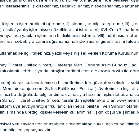
nması da dahil olmak üzere Kanun’un 8. ve 9. maddelerinde belirtilen kişi
leri, iştiraklerimiz, iş ortaklarımız, tedarikçilerimiz, hissedarlarımız, kanu
; I) işlenip işlenmediğini öğrenme, II) işlenmişse bilgi talep etme, III) i
me, V) eksik / yanlış işlenmişse düzeltilmesini isteme, VI) KVKK’nın 7. ma
tleri uyarınca yapılan işlemlerin bildirilmesini isteme, VIII) münhasıran ot
şlenmesi sebebiyle zarara uğramanız hâlinde zararın giderilmesini talep 
lanmak ile ilgili talebinizi, yazılı veya Kişisel Verileri Koruma Kurulu’nu
anayi Ticaret Limited Sirketi, Caferağa Mah. General Asım Gündüz Cad.
alı olarak iletebilir, ya da
info@nutradient.com
elektronik posta ile gönde
m) olarak, kullanıcılarımızın hizmetlerimizden güvenli ve eksiksiz şek
bu Mermaidkolajen.com Gizlilik Politikası (“Politika”), üyelerimizin kişisel
ımızı bu doğrultuda bilgilendirmek amacıyla hazırlanmıştır. nutrbuena.com
Sanayi Ticaret Limited Sirketi, tarafından işletilmekte olan www.merma
latform üyeleri/ziyaretçileri/kullanıcıları (hepsi birlikte “Veri Sahibi” ol
sırasında ürettiği kişisel verilerin kullanımına ilişkin koşul ve şartları b
sel veri sayılan veriler aşağıda sıralanmaktadır. Aksi açıkça belirtilm
an bilgileri kapsayacaktır.