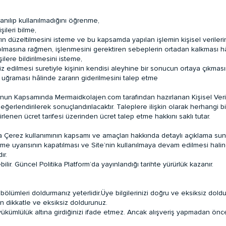
anılıp kullanılmadığını öğrenme,
şileri bilme,
rın düzeltilmesini isteme ve bu kapsamda yapılan işlemin kişisel verilerin 
olmasına rağmen, işlenmesini gerektiren sebeplerin ortadan kalkması hâl
ilere bildirilmesini isteme,
iz edilmesi suretiyle kişinin kendisi aleyhine bir sonucun ortaya çıkması
a uğraması hâlinde zararın giderilmesini talep etme
Kanun Kapsamında Mermaidkolajen.com tarafından hazırlanan Kişisel Verile
eğerlendirilerek sonuçlandırılacaktır. Taleplere ilişkin olarak herhangi b
lenen ücret tarifesi üzerinden ücret talep etme hakkını saklı tutar.
arına Çerez kullanımının kapsamı ve amaçları hakkında detaylı açıklama su
rme uyarısının kapatılması ve Site’nin kullanılmaya devam edilmesi halind
ır.
ir. Güncel Politika Platform’da yayınlandığı tarihte yürürlük kazanır.
ölümleri doldurmanız yeterlidir.Üye bilgilerinizi doğru ve eksiksiz doldu
en dikkatle ve eksiksiz doldurunuz.
r yükümlülük altına girdiğinizi ifade etmez. Ancak alışveriş yapmadan ö