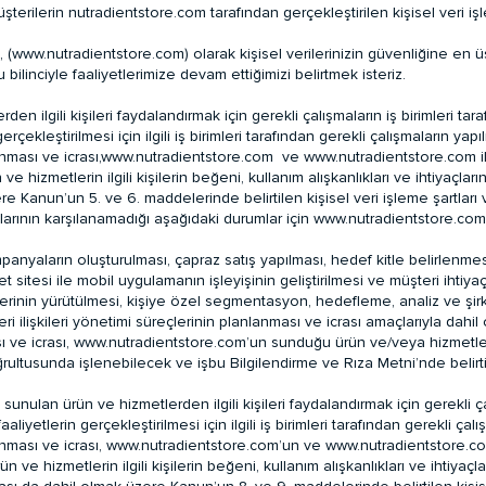
rilerin nutradientstore.com tarafından gerçekleştirilen kişisel veri işl
 (
www.nutradientstore.com
) olarak kişisel verilerinizin güvenliğine 
bilinciyle faaliyetlerimize devam ettiğimizi belirtmek isteriz.
en ilgili kişileri faydalandırmak için gerekli çalışmaların iş birimleri tara
gerçekleştirilmesi için ilgili iş birimleri tarafından gerekli çalışmaların ya
anması ve icrası,
www.nutradientstore.com
ve
www.nutradientstore.com
i
e hizmetlerin ilgili kişilerin beğeni, kullanım alışkanlıkları ve ihtiyaçların
ere Kanun’un 5. ve 6. maddelerinde belirtilen kişisel veri işleme şartlar
arının karşılanamadığı aşağıdaki durumlar için www.nutradientstore.com ta
anyaların oluşturulması, çapraz satış yapılması, hedef kitle belirlenmesi,
et sitesi ile mobil uygulamanın işleyişinin geliştirilmesi ve müşteri ihti
inin yürütülmesi, kişiye özel segmentasyon, hedefleme, analiz ve şirket 
teri ilişkileri yönetimi süreçlerinin planlanması ve icrası amaçlarıyla d
 ve icrası, www.nutradientstore.com’un sunduğu ürün ve/veya hizmetlere 
ltusunda işlenebilecek ve işbu Bilgilendirme ve Rıza Metni’nde belirtilen
sunulan ürün ve hizmetlerden ilgili kişileri faydalandırmak için gerekli çalı
aaliyetlerin gerçekleştirilmesi için ilgili iş birimleri tarafından gerekli ç
anması ve icrası,
www.nutradientstore.com
’un ve
www.nutradientstore.c
 ve hizmetlerin ilgili kişilerin beğeni, kullanım alışkanlıkları ve ihtiyaçla