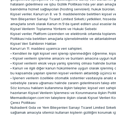
hataların giderilmesi ve işbu Gizlilik Politikası’nda yer alan ama
barındırma hizmet sağlayıcıları (hosting servisleri), hukuk büroları, 
Kişisel veriler, Kanun’un 8. ve 9. maddelerinde belirtilen kişisel
Yem Bileşenleri Sanayi Ticaret Limited Sirketi,i yetkilileri, hisseda
amaçlarla sınırlı olarak Kanun m.9’da işaret edilen usul esaslar ile
Kişisel Verilerin Toplanma Yöntemi ve Hukuki Sebebi
Kişisel veriler, Platform üzerinden ve elektronik ortamda toplanma
Politikası’nda belirtilen amaçlarla işlenebilmekte ve aktarılabilmek
Kişisel Veri Sahibinin Hakları
Kanun’un 11. maddesi uyarınca veri sahipleri,
• Kendileri ile ilgili kişisel veri işlenip işlenmediğini öğrenme, kişi
• Kişisel verilerin işlenme amacını ve bunların amacına uygun kullan
• Kişisel verilerin eksik veya yanlış işlenmiş olması halinde bunla
• Kanun ve ilgili diğer kanun hükümlerine uygun olarak işlenmiş 
bu kapsamda yapılan işlemin kişisel verilerin aktarıldığı üçüncü kiş
• İşlenen verilerin özellikle otomatik sistemler vasıtasıyla analiz
sebebiyle zarara uğraması halinde zararın giderilmesini talep etm
Söz konusu hakların kullanımına ilişkin talepler, kişisel veri sahi
hazırlanan Kişisel Verilerin İşlenmesi ve Korunmasına ilişkin Poli
Mermaidkolajen.com’nin taleplere ilişkin olarak Kişisel Verileri Ko
Çerez Politikası:
Nutradient Gıda ve Yem Bileşenleri Sanayi Ticaret Limited Sirketi,
sağlamak amacıyla sitemizi kullanan kişilerin gizliliğini korumak içi