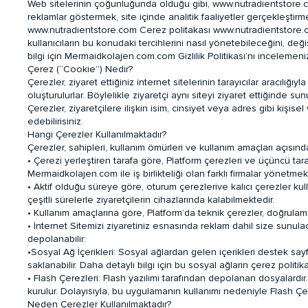
Web sitelerinin çoğunluğunda olduğu gibi, www.nutradientstore.com (
reklamlar göstermek, site içinde analitik faaliyetler gerçekleştirm
www.nutradientstore.com Cerez politakası www.nutradientstore.com G
kullanıcıların bu konudaki tercihlerini nasıl yönetebileceğini, değ
bilgi için Mermaidkolajen.com.com Gizlilik Politikası’nı incelemeni
Çerez (“Cookie”) Nedir?
Çerezler, ziyaret ettiğiniz internet sitelerinin tarayıcılar aracılı
oluşturulurlar. Böylelikle ziyaretçi aynı siteyi ziyaret ettiğinde su
Çerezler, ziyaretçilere ilişkin isim, cinsiyet veya adres gibi kiş
edebilirisiniz.
Hangi Çerezler Kullanılmaktadır?
Çerezler, sahipleri, kullanım ömürleri ve kullanım amaçları açısınd
• Çerezi yerleştiren tarafa göre, Platform çerezleri ve üçüncü tar
Mermaidkolajen.com ile iş birlikteliği olan farklı firmalar yönetmek
• Aktif olduğu süreye göre, oturum çerezlerive kalıcı çerezler kulla
çeşitli sürelerle ziyaretçilerin cihazlarında kalabilmektedir.
• Kullanım amaçlarına göre, Platform’da teknik çerezler, doğrulama
• İnternet Sitemizi ziyaretiniz esnasında reklam dahil size sunula
depolanabilir:
•Sosyal Ağ İçerikleri: Sosyal ağlardan gelen içerikleri destek say
saklanabilir. Daha detaylı bilgi için bu sosyal ağların çerez politik
• Flash Çerezleri: Flash yazılımı tarafından depolanan dosyalardır. 
kurulur. Dolayısıyla, bu uygulamanın kullanımı nedeniyle Flash Çer
Neden Çerezler Kullanılmaktadır?