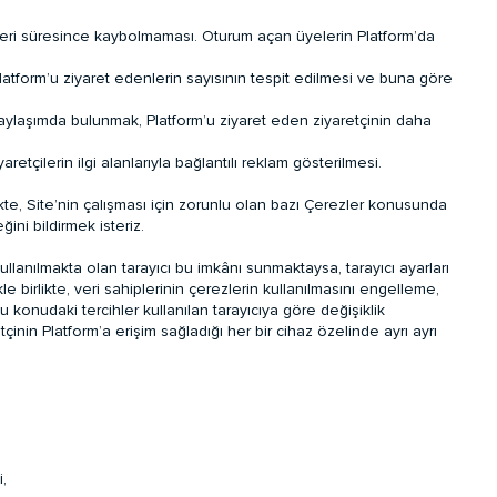
etleri süresince kaybolmaması. Oturum açan üyelerin Platform’da
Platform’u ziyaret edenlerin sayısının tespit edilmesi ve buna göre
paylaşımda bulunmak, Platform’u ziyaret eden ziyaretçinin daha
etçilerin ilgi alanlarıyla bağlantılı reklam gösterilmesi.
likte, Site’nin çalışması için zorunlu olan bazı Çerezler konusunda
ini bildirmek isteriz.
r kullanılmakta olan tarayıcı bu imkânı sunmaktaysa, tarayıcı ayarları
 birlikte, veri sahiplerinin çerezlerin kullanılmasını engelleme,
konudaki tercihler kullanılan tarayıcıya göre değişiklik
inin Platform’a erişim sağladığı her bir cihaz özelinde ayrı ayrı
,