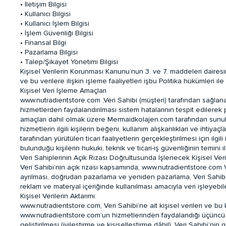
• İletişim Bilgisi
• Kullanıcı Bilgisi
• Kullanıcı İşlem Bilgisi
• İşlem Güvenliği Bilgisi
• Finansal Bilgi
• Pazarlama Bilgisi
• Talep/Şikayet Yönetimi Bilgisi
Kişisel Verilerin Korunması Kanunu’nun 3. ve 7. maddeleri daires
ve bu verilere ilişkin işleme faaliyetleri işbu Politika hükümleri il
Kişisel Veri İşleme Amaçları
www.nutradientstore.com ,Veri Sahibi (müşteri) tarafından sağlanan
hizmetlerden faydalandırılması sistem hatalarının tespit edilerek 
amaçları dahil olmak üzere Mermaidkolajen.com tarafından sunulan ü
hizmetlerin ilgili kişilerin beğeni, kullanım alışkanlıkları ve ihti
tarafından yürütülen ticari faaliyetlerin gerçekleştirilmesi için ilg
bulunduğu kişilerin hukuki, teknik ve ticari-iş güvenliğinin temini
Veri Sahiplerinin Açık Rızası Doğrultusunda İşlenecek Kişisel Ver
Veri Sahibi’nin açık rızası kapsamında, www.nutradientstore.com Ve
ayrılması, doğrudan pazarlama ve yeniden pazarlama, Veri Sahibi
reklam ve materyal içeriğinde kullanılması amacıyla veri işleyebilec
Kişisel Verilerin Aktarımı:
www.nutradientstore.com, Veri Sahibi’ne ait kişisel verileri ve bu k
www.nutradientstore.com’un hizmetlerinden faydalandığı üçüncü kiş
geliştirilmesi (iyileştirme ve kişiselleştirme dâhil), Veri Sahibi’ni