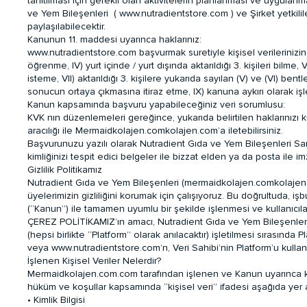
tanıtılması için gerekli olan aktivitelerin planlanması ve uygula
ve Yem Bileşenleri (
www.nutradientstore.com
) ve Şirket yetkili
paylaşılabilecektir.
Kanunun 11. maddesi uyarınca haklarınız:
www.nutradientstore.com
başvurmak suretiyle kişisel verilerinizin
öğrenme, IV) yurt içinde / yurt dışında aktarıldığı 3. kişileri bil
isteme, VII) aktarıldığı 3. kişilere yukarıda sayılan (V) ve (VI) ben
sonucun ortaya çıkmasına itiraz etme, IX) kanuna aykırı olarak i
Kanun kapsamında başvuru yapabileceğiniz veri sorumlusu:
KVK nın düzenlemeleri gereğince, yukarıda belirtilen haklarınızı kul
aracılığı ile Mermaidkolajen.comkolajen.com’a iletebilirsiniz.
Başvurunuzu yazılı olarak Nutradient Gıda ve Yem Bileşenleri S
kimliğinizi tespit edici belgeler ile bizzat elden ya da posta ile imz
Gizlilik Politikamız
Nutradient Gıda ve Yem Bileşenleri (mermaidkolajen.comkolajen.co
üyelerimizin gizliliğini korumak için çalışıyoruz. Bu doğrultuda, iş
(“Kanun”) ile tamamen uyumlu bir şekilde işlenmesi ve kullanıcılar
ÇEREZ POLİTİKAMIZ’ın amacı, Nutradient Gıda ve Yem Bileşenleri 
(hepsi birlikte “Platform” olarak anılacaktır) işletilmesi sırasında P
veya www.nutradientstore.com’n, Veri Sahibi’nin Platform’u kullanımı 
İşlenen Kişisel Veriler Nelerdir?
Mermaidkolajen.com.com tarafından işlenen ve Kanun uyarınca kişi
hüküm ve koşullar kapsamında “kişisel veri” ifadesi aşağıda yer al
• Kimlik Bilgisi