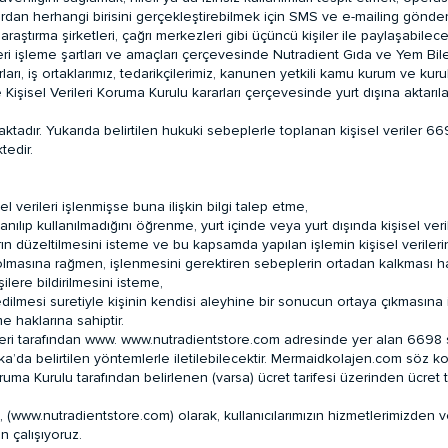
çlardan herhangi birisini gerçekleştirebilmek için SMS ve e-mailing gönde
araştırma şirketleri, çağrı merkezleri gibi üçüncü kişiler ile paylaşabilecek
 veri işleme şartları ve amaçları çerçevesinde Nutradient Gıda ve Yem Bi
rları, iş ortaklarımız, tedarikçilerimiz, kanunen yetkili kamu kurum ve kur
 Kişisel Verileri Koruma Kurulu kararları çerçevesinde yurt dışına aktarıla
ktadır. Yukarıda belirtilen hukuki sebeplerle toplanan kişisel veriler 66
tedir.
sel verileri işlenmişse buna ilişkin bilgi talep etme,
ılıp kullanılmadığını öğrenme, yurt içinde veya yurt dışında kişisel verile
rın düzeltilmesini isteme ve bu kapsamda yapılan işlemin kişisel verilerin 
olmasına rağmen, işlenmesini gerektiren sebeplerin ortadan kalkması hal
ilere bildirilmesini isteme,
 edilmesi suretiyle kişinin kendisi aleyhine bir sonucun ortaya çıkmasına 
e haklarına sahiptir.
pleri tarafından www.
www.nutradientstore.com
adresinde yer alan 6698 
tika’da belirtilen yöntemlerle iletilebilecektir. Mermaidkolajen.com söz k
ruma Kurulu tarafından belirlenen (varsa) ücret tarifesi üzerinden ücret t
 (
www.nutradientstore.com
) olarak, kullanıcılarımızın hizmetlerimizden
n çalışıyoruz.