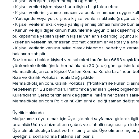
• Kişisel veri işlenip işlenmediğini öğrenme,
• Kişisel verileri işlenmişse buna ilişkin bilgi talep etme,
• Kişisel verilerin işlenme amacını ve bunların amacına uygun kull
• Yurt içinde veya yurt dışında kişisel verilerin aktarıldığı üçüncü ki
• Kişisel verilerin eksik veya yanlış işlenmiş olması hâlinde bunla
• Kanun ve ilgili diğer kanun hükümlerine uygun olarak işlenmiş 
bu kapsamda yapılan işlemin kişisel verilerin aktarıldığı üçüncü kiş
• İşlenen verilerin münhasıran otomatik sistemler vasıtasıyla anal
• Kişisel verilerin kanuna aykırı olarak işlenmesi sebebiyle zarar
haklarına sahiptir
Söz konusu haklar, kişisel veri sahipleri tarafından 6698 sayılı 
yöntemlerle iletildiğinde her hâlükârda 30 (otuz) gün içerisinde d
Mermaidkolajen.com Kişisel Verileri Koruma Kurulu tarafından belir
Rıza ve Gizlilik Politikası’ndaki Değişiklikler
Mermaidkolajen.com, Gizlilik Politikası (“Politika”) ile kullanıcıl
hedeflemiştir. Bu bakımdan, Platform’da yer alan Çerez bilgilendi
Kullanıcıların Çerez tercihlerini değiştirme imkânı her zaman saklıd
Mermaidkolajen.com Politika hükümlerini dilediği zaman değiştirebil
Üyelik Hakkında
Mağazamıza üye olmak için Üye İşlemleri sayfamıza giderek ilgili b
önemlidir.Ürün ve hizmetlerin çabuk ve sıhhatli ulaşması için lütf
Üye olmak oldukça basit ve hızlı bir işlemdir. Üye olmanız hiç bi
üyeliğinizi sonlandırma hakkına sahipsiniz.