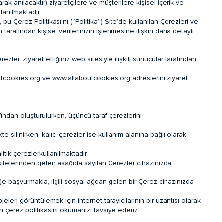
ak anılacaktır) ziyaretçilere ve müşterilere kişisel içerik ve
lanılmaktadır.
u Çerez Politikası’nı (“Politika”) Site’de kullanılan Çerezleri ve
tarafından kişisel verilerinizin işlenmesine ilişkin daha detaylı
zler, ziyaret ettiğiniz web sitesiyle ilişkili sunucular tarafından
boutcookies.org ve www.allaboutcookies.org adreslerini ziyaret
fından oluşturulurken, üçüncü taraf çerezlerini
te silinirken, kalıcı çerezler ise kullanım alanına bağlı olarak
tik çerezlerkullanılmaktadır.
t sitelerinden gelen aşağıda sayılan Çerezler cihazınızda
iğe başvurmakla, ilgili sosyal ağdan gelen bir Çerez cihazınızda
eleri görüntülemek için internet tarayıcılarının bir uzantısı olarak
n çerez politikasını okumanızı tavsiye ederiz.