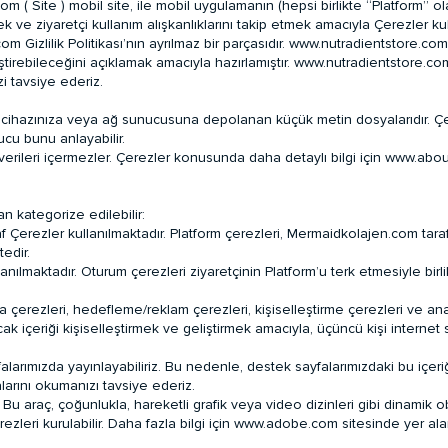
 Site ) mobil site, ile mobil uygulamanın (hepsi birlikte “Platform” olar
ek ve ziyaretçi kullanım alışkanlıklarını takip etmek amacıyla Çerezler kul
izlilik Politikası’nın ayrılmaz bir parçasıdır. www.nutradientstore.com, b
iştirebileceğini açıklamak amacıyla hazırlamıştır. www.nutradientstore.com 
zi tavsiye ederiz.
ğıyla cihazınıza veya ağ sunucusuna depolanan küçük metin dosyalarıdır. Çere
nucu bunu anlayabilir.
isel verileri içermezler. Çerezler konusunda daha detaylı bilgi için www.a
an kategorize edilebilir:
af Çerezler kullanılmaktadır. Platform çerezleri, Mermaidkolajen.com tara
tedir.
nılmaktadır. Oturum çerezleri ziyaretçinin Platform’u terk etmesiyle birlik
 çerezleri, hedefleme/reklam çerezleri, kişiselleştirme çerezleri ve anali
cak içeriği kişiselleştirmek ve geliştirmek amacıyla, üçüncü kişi interne
falarımızda yayınlayabiliriz. Bu nedenle, destek sayfalarımızdaki bu içer
alarını okumanızı tavsiye ederiz.
Bu araç, çoğunlukla, hareketli grafik veya video dizinleri gibi dinamik obj
ezleri kurulabilir. Daha fazla bilgi için www.adobe.com sitesinde yer ala