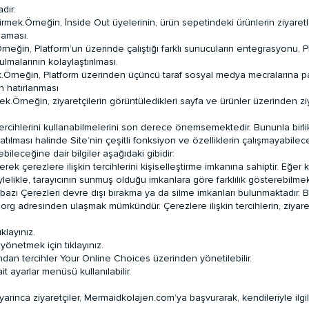
dır:
ştirmek.Örneğin, İnside Out üyelerinin, ürün sepetindeki ürünlerin ziyar
maması.
rneğin, Platform’un üzerinde çalıştığı farklı sunucuların entegrasyonu, 
lmalarının kolaylaştırılması.
lamak.Örneğin, Platform üzerinden üçüncü taraf sosyal medya mecralarına 
ın hatırlanması
k.Örneğin, ziyaretçilerin görüntüledikleri sayfa ve ürünler üzerinden ziyar
ki tercihlerini kullanabilmelerini son derece önemsemektedir. Bununla bir
lması halinde Site’nin çeşitli fonksiyon ve özelliklerin çalışmayabileceğ
bileceğine dair bilgiler aşağıdaki gibidir:
tirerek çerezlere ilişkin tercihlerini kişiselleştirme imkanına sahiptir. Eğe
elikle, tarayıcının sunmuş olduğu imkanlara göre farklılık gösterebilmekle
ı Çerezleri devre dışı bırakma ya da silme imkanları bulunmaktadır. Bu 
.org
adresinden ulaşmak mümkündür. Çerezlere ilişkin tercihlerin, ziyaretç
klayınız.
yönetmek için tıklayınız.
mından tercihler Your Online Choices üzerinden yönetilebilir.
t ayarlar menüsü kullanılabilir.
rınca ziyaretçiler, Mermaidkolajen.com’ya başvurarak, kendileriyle ilgili