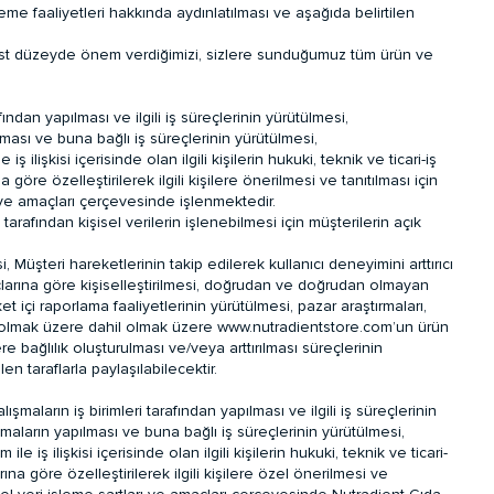
eme faaliyetleri hakkında aydınlatılması ve aşağıda belirtilen
en üst düzeyde önem verdiğimizi, sizlere sunduğumuz tüm ürün ve
fından yapılması ve ilgili iş süreçlerinin yürütülmesi,
pılması ve buna bağlı iş süreçlerinin yürütülmesi,
le iş ilişkisi içerisinde olan ilgili kişilerin hukuki, teknik ve ticari-iş
a göre özelleştirilerek ilgili kişilere önerilmesi ve tanıtılması için
ı ve amaçları çerçevesinde işlenmektedir.
rafından kişisel verilerin işlenebilmesi için müşterilerin açık
 Müşteri hareketlerinin takip edilerek kullanıcı deneyimini arttırıcı
yaçlarına göre kişiselleştirilmesi, doğrudan ve doğrudan olmayan
içi raporlama faaliyetlerinin yürütülmesi, pazar araştırmaları,
ahil olmak üzere dahil olmak üzere www.nutradientstore.com’un ürün
bağlılık oluşturulması ve/veya arttırılması süreçlerinin
 taraflarla paylaşılabilecektir.
şmaların iş birimleri tarafından yapılması ve ilgili iş süreçlerinin
alışmaların yapılması ve buna bağlı iş süreçlerinin yürütülmesi,
om
ile iş ilişkisi içerisinde olan ilgili kişilerin hukuki, teknik ve ticari-
rına göre özelleştirilerek ilgili kişilere özel önerilmesi ve