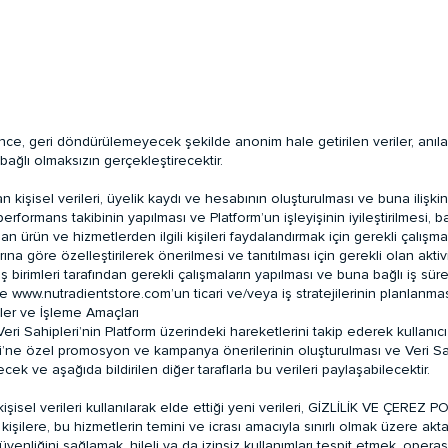
ince, geri döndürülemeyecek şekilde anonim hale getirilen veriler, anıl
e bağlı olmaksızın gerçekleştirecektir.
 kişisel verileri, üyelik kaydı ve hesabının oluşturulması ve buna ilişkin
performans takibinin yapılması ve Platform’un işleyişinin iyileştirilmesi
rün ve hizmetlerden ilgili kişileri faydalandırmak için gerekli çalışmal
yaçlarına göre özelleştirilerek önerilmesi ve tanıtılması için gerekli olan 
ili iş birimleri tarafından gerekli çalışmaların yapılması ve buna bağlı iş s
 ile www.nutradientstore.com’un ticari ve/veya iş stratejilerinin planlanma
iler ve İşleme Amaçları
ri Sahipleri’nin Platform üzerindeki hareketlerini takip ederek kullanıcı 
’ne özel promosyon ve kampanya önerilerinin oluşturulması ve Veri Sahi
ek ve aşağıda bildirilen diğer taraflarla bu verileri paylaşabilecektir.
işisel verileri kullanılarak elde ettiği yeni verileri, GİZLİLİK VE ÇEREZ P
ilere, bu hizmetlerin temini ve icrası amacıyla sınırlı olmak üzere akta
n güvenliğini sağlamak, hileli ya da izinsiz kullanımları tespit etmek, oper