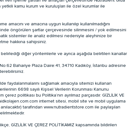
sel veri işleme şartları ve amaçları çerçevesinde Nutradient Gıda
nen yetkili kamu kurum ve kuruluşları ile özel kurumlar ile
şlenme amacını ve amacına uygun kullanılıp kullanılmadığını
ddesinde öngörülen şartlar çerçevesinde silinmesini / yok edilmesini
omatik sistemler ile analiz edilmesi nedeniyle aleyhinize bir
etme hakkına sahipsiniz.
n belirlediği diğer yöntemlerle ve ayrıca aşağıda belirtilen kanallar
 No:62 Bahariye Plaza Daire:41, 34710 Kadıköy, İstanbu adresine
rebilirsiniz.
ilde faydalanmalarını sağlamak amacıyla sitemizi kullanan
 verilerinin 6698 sayılı Kişisel Verilerin Korunması Kanunu
 çerez politikası bu Politika’nın ayrılmaz parçasıdır. GİZLİLİK VE
idkolajen.com.com internet sitesi, mobil site ve mobil uygulama
arak anılacaktır) tarafından www.nutradientstore.com ile paylaşılan
elirlmektedir.
edikçe, GİZLİLİK VE ÇEREZ POLİTİKAMIZ kapsamında bildirilen