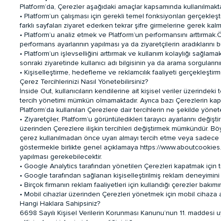
Platform’da, Çerezler aşağıdaki amaçlar kapsamında kullanılmakta
• Platform’un çalışması için gerekli temel fonksiyonları gerçekle
farklı sayfaları ziyaret ederken tekrar şifre girmelerine gerek kal
• Platform’u analiz etmek ve Platform’un performansını arttırmak.Ö
performans ayarlarının yapılması ya da ziyaretçilerin aradıklarını bu
• Platform’un işlevselliğini arttırmak ve kullanım kolaylığı sağ
sonraki ziyaretinde kullanıcı adı bilgisinin ya da arama sorguların
• Kişiselleştirme, hedefleme ve reklamcılık faaliyeti gerçekleştirme
Çerez Tercihlerinizi Nasıl Yönetebilirsiniz?
İnside Out, kullanıcıların kendilerine ait kişisel veriler üzerinde
tercih yönetimi mümkün olmamaktadır. Ayrıca bazı Çerezlerin kapatı
Platform’da kullanılan Çerezlere dair tercihlerin ne şekilde yönete
• Ziyaretçiler, Platform’u görüntüledikleri tarayıcı ayarlarını değiş
üzerinden Çerezlere ilişkin tercihleri değiştirmek mümkündür. Böyl
çerez kullanılmadan önce uyarı almayı tercih etme veya sadece baz
göstermekle birlikte genel açıklamaya
https://www.aboutcookies
yapılması gerekebilecektir.
• Google Analytics tarafından yönetilen Çerezleri kapatmak için tı
• Google tarafından sağlanan kişiselleştirilmiş reklam deneyimini 
• Birçok firmanın reklam faaliyetleri için kullandığı çerezler bakı
• Mobil cihazlar üzerinden Çerezleri yönetmek için mobil cihaza ai
Hangi Haklara Sahipsiniz?
6698 Sayılı Kişisel Verilerin Korunması Kanunu’nun 11. maddesi uya