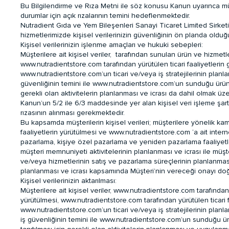
Bu Bilgilendirme ve Rıza Metni ile söz konusu Kanun uyarınca müşte
durumlar için açık rızalarının temini hedeflenmektedir.
Nutradient Gıda ve Yem Bileşenleri Sanayi Ticaret Limited Sirketi,
hizmetlerimizde kişisel verilerinizin güvenliğinin ön planda olduğu 
Kişisel verilerinizin işlenme amaçları ve hukuki sebepleri:
Müşterilere ait kişisel veriler, tarafından sunulan ürün ve hizmetlerd
www.nutradientstore.com
tarafından yürütülen ticari faaliyetlerin 
www.nutradientstore.com
’un ticari ve/veya iş stratejilerinin planl
güvenliğinin temini ile
www.nutradientstore.com
’un sunduğu ürün v
gerekli olan aktivitelerin planlanması ve icrası da dahil olmak üz
Kanun’un 5/2 ile 6/3 maddesinde yer alan kişisel veri işleme şartl
rızasının alınması gerekmektedir.
Bu kapsamda müşterilerin kişisel verileri; müşterilere yönelik kamp
faaliyetlerin yürütülmesi ve www.nutradientstore.com ‘a ait intern
pazarlama, kişiye özel pazarlama ve yeniden pazarlama faaliyetler
müşteri memnuniyeti aktivitelerinin planlanması ve icrası ile müş
ve/veya hizmetlerinin satış ve pazarlama süreçlerinin planlanması
planlanması ve icrası kapsamında Müşteri’nin vereceği onayı doğru
Kişisel verilerinizin aktarılması:
Müşterilere ait kişisel veriler,
www.nutradientstore.com
tarafından 
yürütülmesi,
www.nutradientstore.com
tarafından yürütülen ticari f
www.nutradientstore.com
‘un ticari ve/veya iş stratejilerinin planl
iş güvenliğinin temini ile
www.nutradientstore.com
’un sunduğu ürün