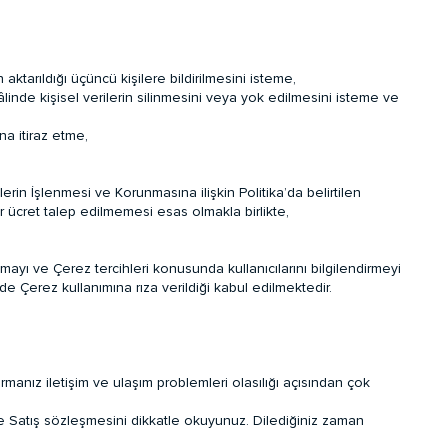
aktarıldığı üçüncü kişilere bildirilmesini isteme,
inde kişisel verilerin silinmesini veya yok edilmesini isteme ve
na itiraz etme,
rin İşlenmesi ve Korunmasına ilişkin Politika’da belirtilen
ir ücret talep edilmemesi esas olmakla birlikte,
nmayı ve Çerez tercihleri konusunda kullanıcılarını bilgilendirmeyi
e Çerez kullanımına rıza verildiği kabul edilmektedir.
rmanız iletişim ve ulaşım problemleri olasılığı açısından çok
nce Satış sözleşmesini dikkatle okuyunuz. Dilediğiniz zaman