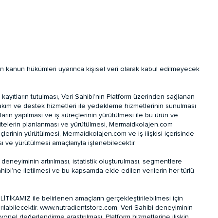
an kanun hükümleri uyarınca kişisel veri olarak kabul edilmeyecek
 kayıtların tutulması, Veri Sahibi’nin Platform üzerinden sağlanan
, bakım ve destek hizmetleri ile yedekleme hizmetlerinin sunulması
arın yapılması ve iş süreçlerinin yürütülmesi ile bu ürün ve
aktivitelerin planlanması ve yürütülmesi, Mermaidkolajen.com
üreçlerinin yürütülmesi, Mermaidkolajen.com ve iş ilişkisi içerisinde
sı ve yürütülmesi amaçlarıyla işlenebilecektir.
deneyiminin artırılması, istatistik oluşturulması, segmentlere
bi’ne iletilmesi ve bu kapsamda elde edilen verilerin her türlü
OLİTİKAMIZ ile belirlenen amaçların gerçekleştirilebilmesi için
rılabilecektir. www.nutradientstore.com, Veri Sahibi deneyiminin
asyonel değerlendirme araştırılması, Platform hizmetlerine ilişkin