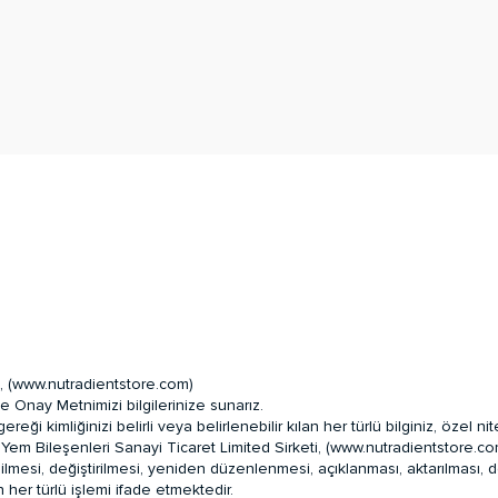
 (
www.nutradientstore.com
)
e Onay Metnimizi bilgilerinize sunarız.
i kimliğinizi belirli veya belirlenebilir kılan her türlü bilginiz, özel nite
em Bileşenleri Sanayi Ticaret Limited Sirketi, (
www.nutradientstore.c
esi, değiştirilmesi, yeniden düzenlenmesi, açıklanması, aktarılması, devra
 her türlü işlemi ifade etmektedir.