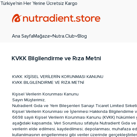
Türkiye'nin Her Yerine Ücretsiz Kargo
Ana Sayfa
Mağaza
Nutra.Club
Blog
KVKK Bilgilendirme ve Rıza Metni
KVKK: KİŞİSEL VERİLERİN KORUNMASI KANUNU
KVKK BILGILENDIRME VE RIZA METNİ
Kişisel Verilerin Korunması Kanunu
Sayın Müşterimiz,
Nutradient Gıda ve Yem Bileşenleri Sanayi Ticaret Limited Sirketi,
Kişisel Verilerin Korunması ve İşlenmesi Hakkında Bilgilendirme v
6698 sayılı Kişisel Verilerin Korunması Kanunu (KVKK) hükümleri gereğ
aşağıdaki kapsamda, Veri Sorumlusu sıfatıyla Nutradient Gıda ve Y
verilerin elde edilmesi, kaydedilmesi, depolanması, muhafaza edilm
kullanılmasının engellenmesi gibi veriler üzerinde gerçekleştirilen